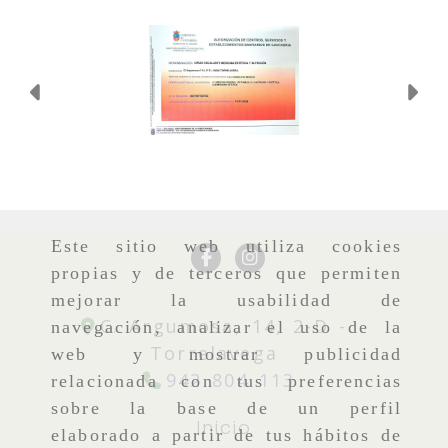
Anterior
Si
Este sitio web utiliza cookies
propias y de terceros que permiten
mejorar la usabilidad de
C. Argumosa, 14, 2-D -
navegación, analizar el uso de la
Torrelavega
web y mostrar publicidad
942 804 113
relacionada con tus preferencias
sobre la base de un perfil
Inicio
elaborado a partir de tus hábitos de