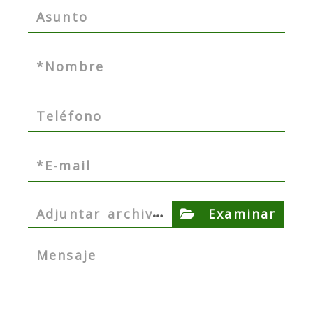
…
Adjuntar archiv
Examinar
o